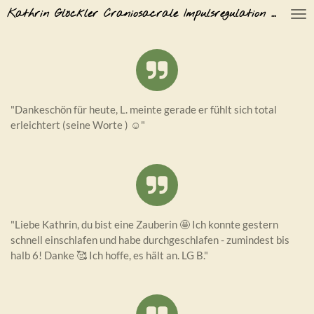
Kathrin Glöckler Craniosacrale Impulsregulation und Kinesiologie
Zum
Hauptinhalt
springen
"Dankeschön für heute, L. meinte gerade er fühlt sich total
erleichtert (seine Worte ) ☺️"
"Liebe Kathrin, du bist eine Zauberin 🤩 Ich konnte gestern
schnell einschlafen und habe durchgeschlafen - zumindest bis
halb 6! Danke 🥰 Ich hoffe, es hält an. LG B."